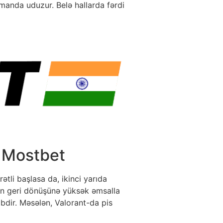
manda uduzur. Belə hallarda fərdi
t Mostbet
ətli başlasa da, ikinci yarıda
nın geri dönüşünə yüksək əmsalla
bdir. Məsələn, Valorant-da pis