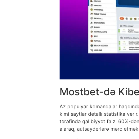
Mostbet-də Kiber
Az populyar komandalar haqqında 
kimi saytlar detallı statistika v
tərəfində qalibiyyət faizi 60%-dən
alaraq, autsayderlərə mərc etmək 