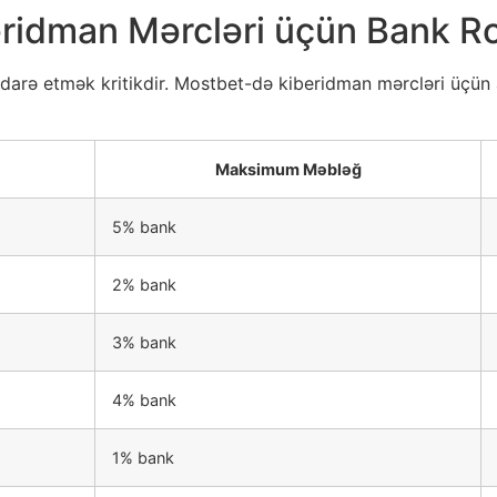
idman Mərcləri üçün Bank Rol
ri idarə etmək kritikdir. Mostbet-də kiberidman mərcləri üçü
Maksimum Məbləğ
5% bank
2% bank
3% bank
4% bank
1% bank