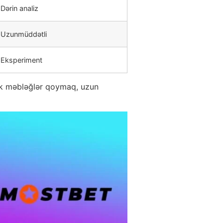
Dərin analiz
Uzunmüddətli
Eksperiment
çik məbləğlər qoymaq, uzun