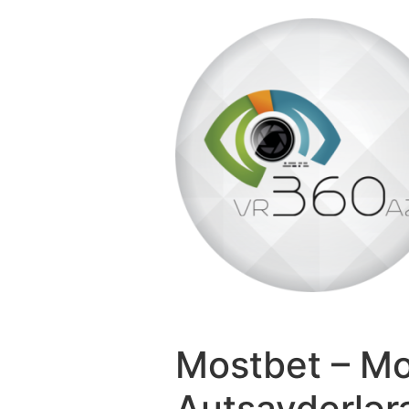
Ir para o conteúdo
Mostbet – Mo
Autsayderlər