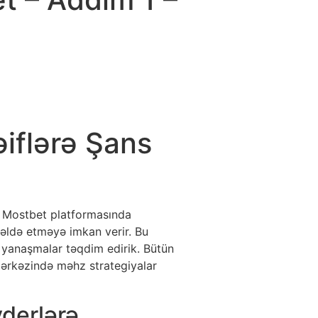
iflərə Şans
. Mostbet platformasında
 əldə etməyə imkan verir. Bu
 yanaşmalar təqdim edirik. Bütün
ərkəzində məhz strategiyalar
derlərə