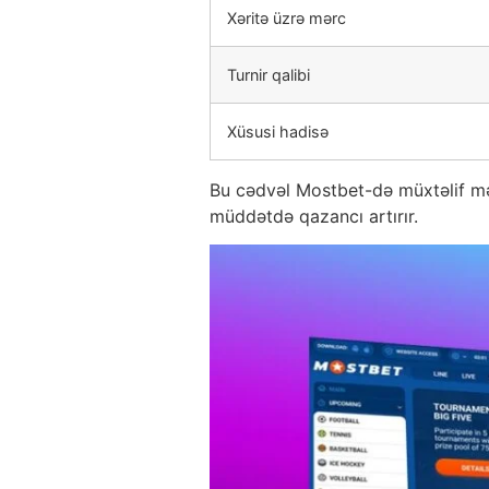
Xəritə üzrə mərc
Turnir qalibi
Xüsusi hadisə
Bu cədvəl Mostbet-də müxtəlif mər
müddətdə qazancı artırır.