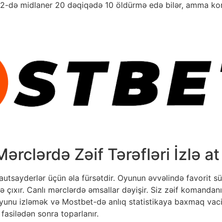
a 2-də midlaner 20 dəqiqədə 10 öldürmə edə bilər, amma ko
ərclərdə Zəif Tərəfləri İzlə a
utsayderlər üçün əla fürsətdir. Oyunun əvvəlində favorit sür
zə çıxır. Canlı mərclərdə əmsallar dəyişir. Siz zəif komanda
yunu izləmək və Mostbet-də anlıq statistikaya baxmaq vaci
fasilədən sonra toparlanır.